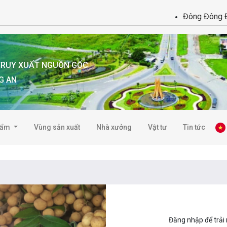
Đông Đông Đồng H
 TRUY XUẤT NGUỒN GỐC
G AN
hẩm
Vùng sản xuất
Nhà xưởng
Vật tư
Tin tức
Đăng nhập để trải 