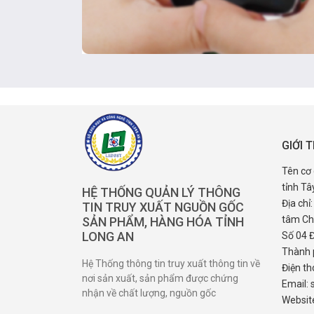
GIỚI 
Tên cơ
tỉnh Tâ
HỆ THỐNG QUẢN LÝ THÔNG
Địa chỉ
TIN TRUY XUẤT NGUỒN GỐC
tâm Chí
SẢN PHẨM, HÀNG HÓA TỈNH
LONG AN
Số 04 
Thành 
Hệ Thống thông tin truy xuất thông tin về
Điện th
nơi sản xuất, sản phẩm được chứng
Email:
nhận về chất lượng, nguồn gốc
Website