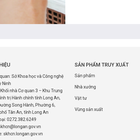
THIỆU
SẢN PHẨM TRUY XUẤT
Sản phẩm
 quan: Sở Khoa học và Công nghệ
y Ninh
Nhà xưởng
: Khối nhà Cơ quan 3 – Khu Trung
nh trị Hành chính tỉnh Long An,
Vật tư
Đường Song Hành, Phường 6,
Vùng sản xuất
phố Tân An, tỉnh Long An
oại: 0272.382.6249
 skhcn@longan.gov.vn
: skhcn.longan.gov.vn