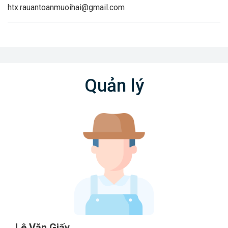
htx.rauantoanmuoihai@gmail.com
Quản lý
Lê Văn Giấy