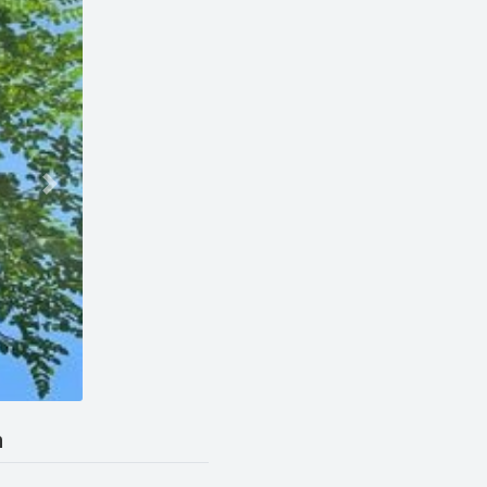
Next
h