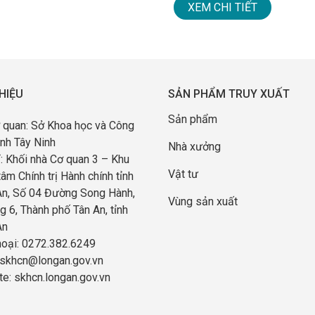
XEM CHI TIẾT
THIỆU
SẢN PHẨM TRUY XUẤT
Sản phẩm
 quan: Sở Khoa học và Công
ỉnh Tây Ninh
Nhà xưởng
ỉ: Khối nhà Cơ quan 3 – Khu
Vật tư
tâm Chính trị Hành chính tỉnh
An, Số 04 Đường Song Hành,
Vùng sản xuất
 6, Thành phố Tân An, tỉnh
An
hoại: 0272.382.6249
 skhcn@longan.gov.vn
e: skhcn.longan.gov.vn