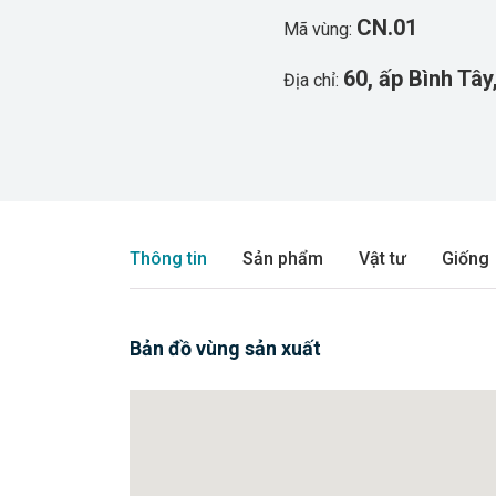
CN.01
Mã vùng:
60, ấp Bình Tây
Địa chỉ:
Thông tin
Sản phẩm
Vật tư
Giống
Bản đồ vùng sản xuất