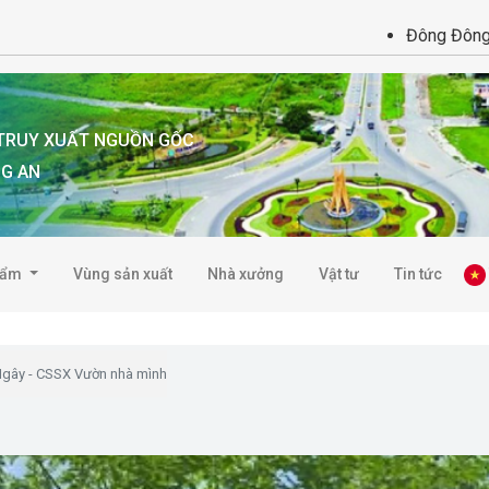
Đông Đông Đồng Hà
 TRUY XUẤT NGUỒN GỐC
NG AN
hẩm
Vùng sản xuất
Nhà xưởng
Vật tư
Tin tức
Ngây - CSSX Vườn nhà mình