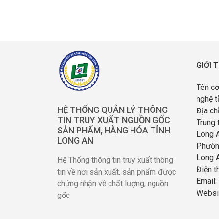
GIỚI 
Tên cơ
nghệ t
HỆ THỐNG QUẢN LÝ THÔNG
Địa ch
TIN TRUY XUẤT NGUỒN GỐC
Trung 
SẢN PHẨM, HÀNG HÓA TỈNH
Long 
LONG AN
Phường
Long 
Hệ Thống thông tin truy xuất thông
Điện t
tin về nơi sản xuất, sản phẩm được
Email:
chứng nhận về chất lượng, nguồn
Websit
gốc