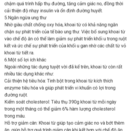
chậm quá trình hấp thụ đường, tăng cảm giác no, đồng thời
cải thiện độ nhạy insulin và ổn định đường huyết.
5.Ngăn ngừa ung thư
Nhờ giàu chất chống oxy hóa, khoai từ có khả năng ngăn
chặn sự phát triển của tế bào ung thư. Việc bổ sung khoai từ
vào chế độ ăn có thể làm giảm sự phát triển khối u trong ruột
kết và ức chế sự phát triển của khối u gan nhờ các chất từ vỏ
khoai từ tiết ra.
6.Một số lợi ích khác
Ngoài những tác dụng tuyệt vời đã kể trên, khoai từ còn rất
nhiều tác dụng khác như:
Cải thiện hệ tiêu hóa: Tinh bột trong khoai từ kích thích
enzyme tiêu hóa và giúp phát triển vi khuẩn có lợi trong
đường ruột.
Kiểm soát cholesterol: Tiêu thụ 390g khoai từ mỗi ngày
trong một tháng có thể giảm 6% hàm lượng cholesterol
trong máu.
Hỗ trợ giảm cân: Khoai từ giúp tạo cảm giác no và bớt thèm
ăn, giúp hỗ trợ quá trình giảm cân khi kết hợp với chế độ ăn