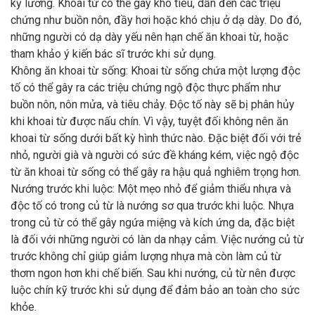
kỹ lưỡng. Khoai từ có thể gây khó tiêu, dẫn đến các triệu
chứng như buồn nôn, đầy hơi hoặc khó chịu ở dạ dày. Do đó,
những người có dạ dày yếu nên hạn chế ăn khoai từ, hoặc
tham khảo ý kiến bác sĩ trước khi sử dụng.
Không ăn khoai từ sống: Khoai từ sống chứa một lượng độc
tố có thể gây ra các triệu chứng ngộ độc thực phẩm như
buồn nôn, nôn mửa, và tiêu chảy. Độc tố này sẽ bị phân hủy
khi khoai từ được nấu chín. Vì vậy, tuyệt đối không nên ăn
khoai từ sống dưới bất kỳ hình thức nào. Đặc biệt đối với trẻ
nhỏ, người già và người có sức đề kháng kém, việc ngộ độc
từ ăn khoai từ sống có thể gây ra hậu quả nghiêm trọng hơn.
Nướng trước khi luộc: Một mẹo nhỏ để giảm thiểu nhựa và
độc tố có trong củ từ là nướng sơ qua trước khi luộc. Nhựa
trong củ từ có thể gây ngứa miệng và kích ứng da, đặc biệt
là đối với những người có làn da nhạy cảm. Việc nướng củ từ
trước không chỉ giúp giảm lượng nhựa mà còn làm củ từ
thơm ngon hơn khi chế biến. Sau khi nướng, củ từ nên được
luộc chín kỹ trước khi sử dụng để đảm bảo an toàn cho sức
khỏe.