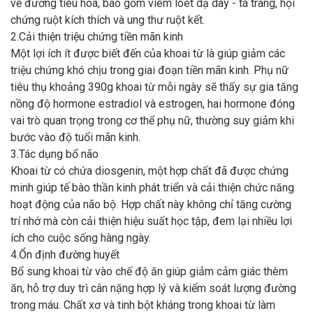
về đường tiêu hóa, bao gồm viêm loét dạ dày - tá tràng, hội
chứng ruột kích thích và ung thư ruột kết.
2.Cải thiện triệu chứng tiền mãn kinh
Một lợi ích ít được biết đến của khoai từ là giúp giảm các
triệu chứng khó chịu trong giai đoạn tiền mãn kinh. Phụ nữ
tiêu thụ khoảng 390g khoai từ mỗi ngày sẽ thấy sự gia tăng
nồng độ hormone estradiol và estrogen, hai hormone đóng
vai trò quan trọng trong cơ thể phụ nữ, thường suy giảm khi
bước vào độ tuổi mãn kinh.
3.Tác dụng bổ não
Khoai từ có chứa diosgenin, một hợp chất đã được chứng
minh giúp tế bào thần kinh phát triển và cải thiện chức năng
hoạt động của não bộ. Hợp chất này không chỉ tăng cường
trí nhớ mà còn cải thiện hiệu suất học tập, đem lại nhiều lợi
ích cho cuộc sống hàng ngày.
4.Ổn định đường huyết
Bổ sung khoai từ vào chế độ ăn giúp giảm cảm giác thèm
ăn, hỗ trợ duy trì cân nặng hợp lý và kiểm soát lượng đường
trong máu. Chất xơ và tinh bột kháng trong khoai từ làm